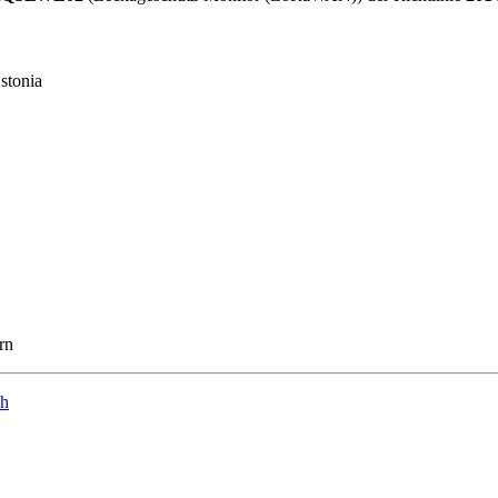
stonia
rn
ch