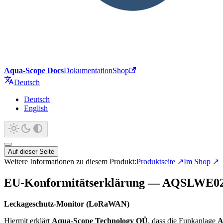
Aqua-Scope Docs
Dokumentation
Shop
Deutsch
Deutsch
English
Auf dieser Seite
Weitere Informationen zu diesem Produkt:
Produktseite
↗
Im Shop
↗
EU-Konformitätserklärung — AQSLWE0
Leckageschutz-Monitor (LoRaWAN)
Hiermit erklärt
Aqua-Scope Technology OÜ
, dass die Funkanlage
A