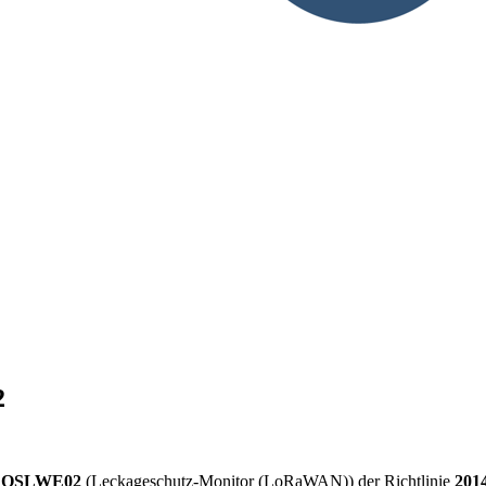
2
QSLWE02
(Leckageschutz-Monitor (LoRaWAN)) der Richtlinie
201