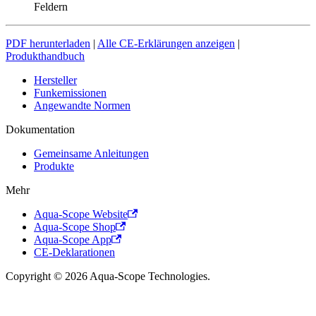
Feldern
PDF herunterladen
|
Alle CE-Erklärungen anzeigen
|
Produkthandbuch
Hersteller
Funkemissionen
Angewandte Normen
Dokumentation
Gemeinsame Anleitungen
Produkte
Mehr
Aqua-Scope Website
Aqua-Scope Shop
Aqua-Scope App
CE-Deklarationen
Copyright © 2026 Aqua-Scope Technologies.