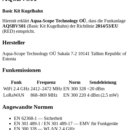
Basic Kit Kugelhahn
Hiermit erklärt
Aqua-Scope Technology OÜ
, dass die Funkanlage
AQSBVS01
(Basic Kit Kugelhahn) der Richtlinie
2014/53/EU
(RED) entspricht.
Hersteller
Aqua-Scope Technology OÜ Sakala 7-2 10141 Tallinn Republic of
Estonia
Funkemissionen
Funk
Frequenz
Norm
Sendeleistung
WiFi 2.4 GHz
2412–2472 MHz
EN 300 328
<20 dBm
LoRaWAN
868–869 MHz
EN 300 220
4 dBm (2,5 mW)
Angewandte Normen
EN 62368-1 — Sicherheit
EN 301 489-1 / EN 301 489-17 — EMV für Funkgeräte
EN 300 328 — WLAN 2.4 GHz