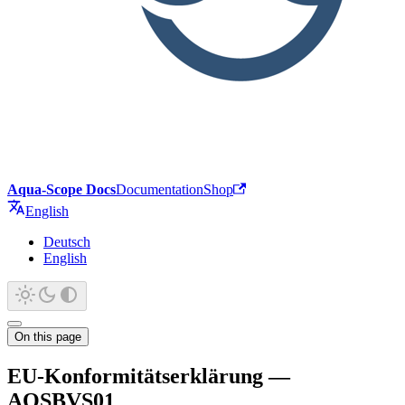
Aqua-Scope Docs
Documentation
Shop
English
Deutsch
English
On this page
EU-Konformitätserklärung —
AQSBVS01