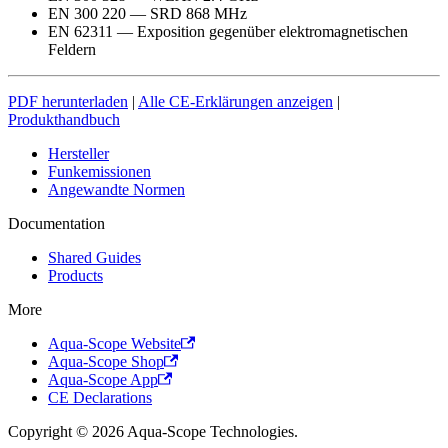
EN 300 220 — SRD 868 MHz
EN 62311 — Exposition gegenüber elektromagnetischen
Feldern
PDF herunterladen
|
Alle CE-Erklärungen anzeigen
|
Produkthandbuch
Hersteller
Funkemissionen
Angewandte Normen
Documentation
Shared Guides
Products
More
Aqua-Scope Website
Aqua-Scope Shop
Aqua-Scope App
CE Declarations
Copyright © 2026 Aqua-Scope Technologies.