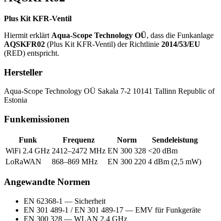
Plus Kit KFR-Ventil
Hiermit erklärt
Aqua-Scope Technology OÜ
, dass die Funkanlage
AQSKFR02
(Plus Kit KFR-Ventil) der Richtlinie
2014/53/EU
(RED) entspricht.
Hersteller
Aqua-Scope Technology OÜ Sakala 7-2 10141 Tallinn Republic of
Estonia
Funkemissionen
Funk
Frequenz
Norm
Sendeleistung
WiFi 2.4 GHz
2412–2472 MHz
EN 300 328
<20 dBm
LoRaWAN
868–869 MHz
EN 300 220
4 dBm (2,5 mW)
Angewandte Normen
EN 62368-1 — Sicherheit
EN 301 489-1 / EN 301 489-17 — EMV für Funkgeräte
EN 300 328 — WLAN 2.4 GHz