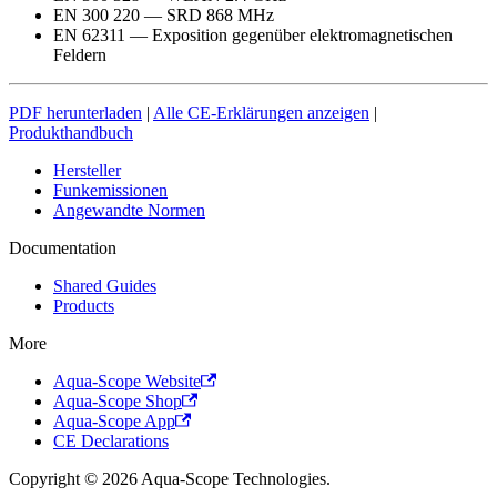
EN 300 220 — SRD 868 MHz
EN 62311 — Exposition gegenüber elektromagnetischen
Feldern
PDF herunterladen
|
Alle CE-Erklärungen anzeigen
|
Produkthandbuch
Hersteller
Funkemissionen
Angewandte Normen
Documentation
Shared Guides
Products
More
Aqua-Scope Website
Aqua-Scope Shop
Aqua-Scope App
CE Declarations
Copyright © 2026 Aqua-Scope Technologies.