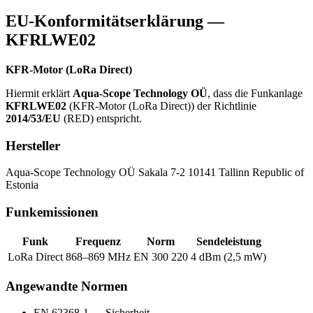
EU-Konformitätserklärung —
KFRLWE02
KFR-Motor (LoRa Direct)
Hiermit erklärt
Aqua-Scope Technology OÜ
, dass die Funkanlage
KFRLWE02
(KFR-Motor (LoRa Direct)) der Richtlinie
2014/53/EU
(RED) entspricht.
Hersteller
Aqua-Scope Technology OÜ Sakala 7-2 10141 Tallinn Republic of
Estonia
Funkemissionen
Funk
Frequenz
Norm
Sendeleistung
LoRa Direct
868–869 MHz
EN 300 220
4 dBm (2,5 mW)
Angewandte Normen
EN 62368-1 — Sicherheit